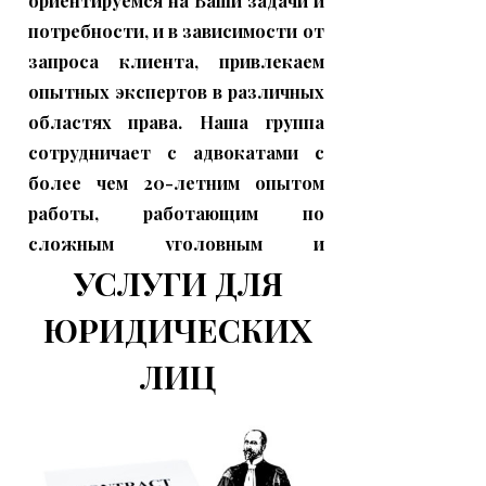
ориентируемся на Ваши задачи и
потреб
ности, и в зависимости от
запроса клиента, привлекаем
опытных экспертов в различных
областях права. Наша группа
сотрудничает с адвокатами с
более чем 20-летним опытом
работы, работающим по
сложным уголовным и
УСЛУГИ ДЛЯ
административным делам.
У нас есть время и опыт для
ЮРИДИЧЕСКИХ
решения Ваших задач и
реализации Ваших проектов!
ЛИЦ