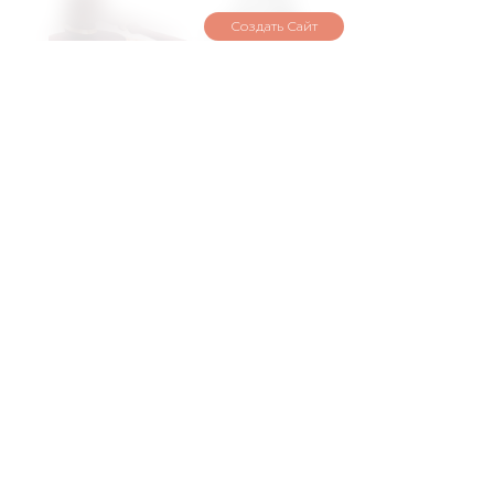
Создать Сайт
Взыскание
задолженности и ведение
исполнительных
производств
НАШИ ВЕДУЩИЕ
ЮРИСТЫ